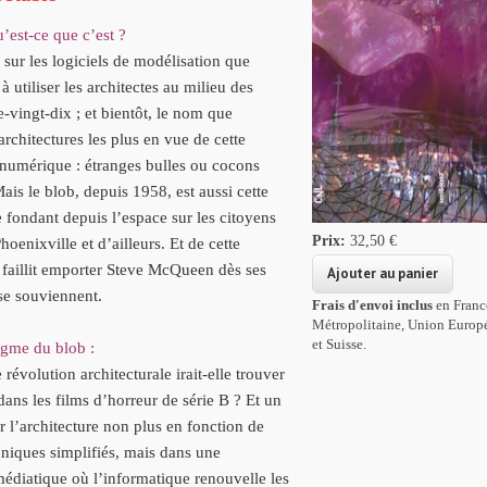
’est-ce que c’est ?
sur les logiciels de modélisation que
utiliser les architectes au milieu des
-vingt-dix ; et bientôt, le nom que
architectures les plus en vue de cette
 numérique : étranges bulles ou cocons
ais le blob, depuis 1958, est aussi cette
 fondant depuis l’espace sur les citoyens
Prix:
32,50 €
Phoenixville et d’ailleurs.
Et de cette
 faillit emporter Steve McQueen dès ses
se souviennent.
Frais d'envoi inclus
en Franc
Métropolitaine, Union Europ
et Suisse.
igme du blob :
révolution architecturale irait-elle trouver
dans les films d’horreur
de série B ? Et un
r l’architecture non plus en fonction de
niques simplifiés,
mais dans une
médiatique où l’informatique renouvelle les