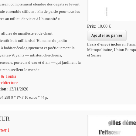
oussent comprennent étendue des dégâts se lèvent
de ensemble sifflons : Fin de partie pour tous les
tres au milieu de vie et à l’humanité »
Prix:
10,00 €
x allures de manifeste et de chant
ientôt huit milliards d’Humains du jardin
Frais d'envoi inclus
en Franc
s à habiter écologiquement et poétiquement la
Métropolitaine, Union Europ
yantes-Voyants — artistes, chercheurs,
et Suisse.
penseurs, porteurs d’eau et d’air — qui jardinent la
et renouvellent le monde.
 & Tonka
chitecture
tion:
13/11/2020
4-298-9 * PVP 10 euros * 44 p.
EUR
ment