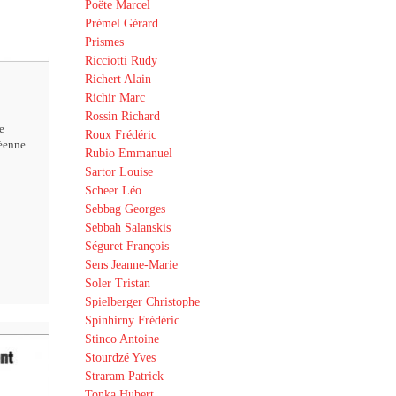
Poëte Marcel
Prémel Gérard
Prismes
Ricciotti Rudy
Richert Alain
Richir Marc
Rossin Richard
e
Roux Frédéric
éenne
Rubio Emmanuel
Sartor Louise
Scheer Léo
Sebbag Georges
Sebbah Salanskis
Séguret François
Sens Jeanne-Marie
Soler Tristan
Spielberger Christophe
Spinhirny Frédéric
Stinco Antoine
Stourdzé Yves
Straram Patrick
Tonka Hubert