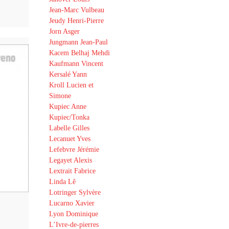
Jean-Marc Vulbeau
Jeudy Henri-Pierre
Jorn Asger
Jungmann Jean-Paul
Kacem Belhaj Mehdi
Kaufmann Vincent
Kersalé Yann
Kroll Lucien et
Simone
Kupiec Anne
Kupiec/Tonka
Labelle Gilles
Lecanuet Yves
Lefebvre Jérémie
Legayet Alexis
Lextrait Fabrice
Linda Lê
Lotringer Sylvère
Lucarno Xavier
Lyon Dominique
L’Ivre-de-pierres