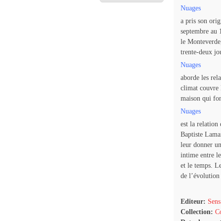
Nuages
a pris son ori
septembre au 
le Monteverde
trente-deux jo
Nuages
aborde les rela
climat couvre 
maison qui fon
Nuages
est la relatio
Baptiste Lamar
leur donner un
intime entre le
et le temps. L
de l’évolution 
Editeur:
Sens
Collection:
Co