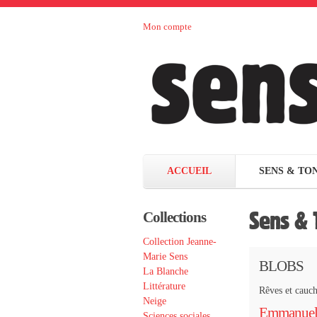
Aller au contenu principal
Mon compte
Sens et
maison
d’édition
Tonka
française
éditeurs
ACCUEIL
SENS & TO
Sens & 
Collections
Collection Jeanne-
Marie Sens
BLOBS
La Blanche
Littérature
Rêves et cauch
Neige
Emmanuel
Sciences sociales