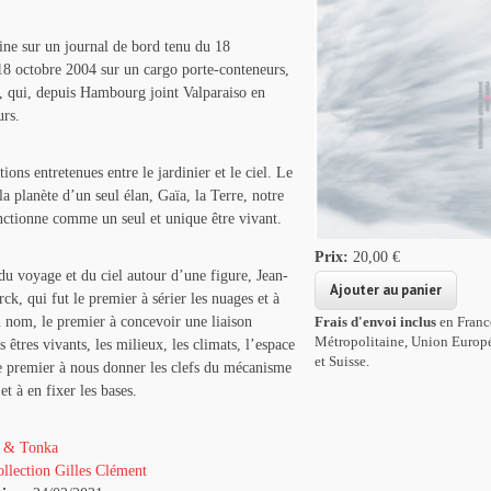
gine sur un journal de bord tenu du 18
18 octobre 2004 sur un cargo porte-conteneurs,
, qui, depuis Hambourg joint Valparaiso en
urs.
tions entretenues entre le jardinier et le ciel. Le
la planète d’un seul élan, Gaïa, la Terre, notre
ctionne comme un seul et unique être vivant.
Prix:
20,00 €
n du voyage et du ciel autour d’une figure, Jean-
ck, qui fut le premier à sérier les nuages et à
 nom, le premier à concevoir une liaison
Frais d'envoi inclus
en Franc
Métropolitaine, Union Europ
s êtres vivants, les milieux, les climats, l’espace
et Suisse.
e premier à nous donner les clefs du mécanisme
et à en fixer les bases.
 & Tonka
llection Gilles Clément