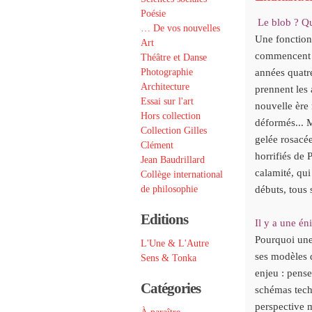
Poésie
Le blob ? Qu
… De vos nouvelles
Une fonction 
Art
commencent à 
Théâtre et Danse
Photographie
années quatre
Architecture
prennent les 
Essai sur l'art
nouvelle ère
Hors collection
déformés... M
Collection Gilles
gelée rosacée
Clément
horrifiés de 
Jean Baudrillard
calamité, qui
Collège international
de philosophie
débuts, tous 
Editions
Il y a une én
Pourquoi une 
L'Une & L'Autre
s
es m
odèles 
Sens & Tonka
enjeu : pense
Catégories
schémas tech
perspective 