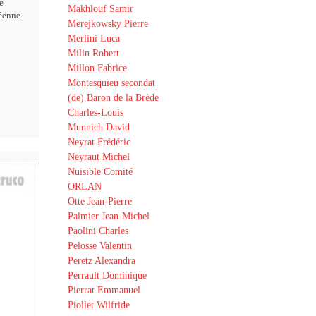
e
Makhlouf Samir
éenne
Merejkowsky Pierre
Merlini Luca
Milin Robert
Millon Fabrice
Montesquieu secondat
(de) Baron de la Brède
Charles-Louis
Munnich David
Neyrat Frédéric
Neyraut Michel
Nuisible Comité
ORLAN
Otte Jean-Pierre
Palmier Jean-Michel
Paolini Charles
Pelosse Valentin
Peretz Alexandra
Perrault Dominique
Pierrat Emmanuel
Piollet Wilfride