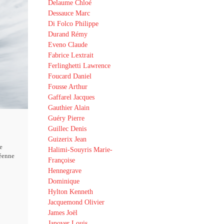
Delaume Chloé
Dessauce Marc
Di Folco Philippe
Durand Rémy
Eveno Claude
Fabrice Lextrait
Ferlinghetti Lawrence
Foucard Daniel
Fousse Arthur
Gaffarel Jacques
Gauthier Alain
Guéry Pierre
Guillec Denis
Guizerix Jean
e
Halimi-Souyris Marie-
éenne
Françoise
Hennegrave
Dominique
Hylton Kenneth
Jacquemond Olivier
James Joël
Janover Louis