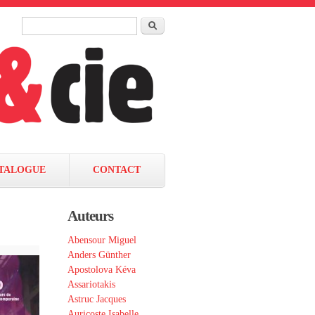
Rechercher
Formulaire de recherche
TALOGUE
CONTACT
Auteurs
Abensour Miguel
Anders Günther
Apostolova Kéva
Assariotakis
Astruc Jacques
Auricoste Isabelle