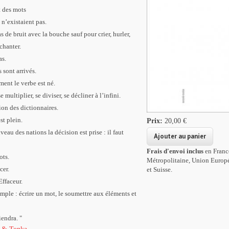
 des mots
 n’existaient pas.
s de bruit avec la bouche sauf pour crier, hurler,
 chanter.
as.
 sont arrivés.
ment le verbe est né.
e multiplier, se diviser, se décliner à l’infini.
ion des dictionnaires.
st plein.
Prix:
20,00 €
veau des nations la décision est prise : il faut
Frais d'envoi inclus
en Franc
mots.
Métropolitaine, Union Europ
cer.
et Suisse.
ffaceur.
imple : écrire un mot, le soumettre aux éléments et
endra. "