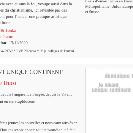
Frais d'envoi inclus
en Franc
ie avec et sans la foi, voyage aussi dans la
Métropolitaine, Union Europ
es du christianisme, ici revisitée par des
et Suisse.
ont pour l’auteur une pratique artistique
criture.
 & Tonka
ttérature
tion:
13/11/2020
-297-2 * PVP 20 euros * 96 p. collages de l'auteur
NT UNIQUE CONTINENT
 Truco
s depuis Pangaea, La Pangée, depuis le Vivant
nt en ère Stupidocène
ants jeunes les nouvelles et nouveaux arrivés en
’hui invivable encore tout retournés tout à fait