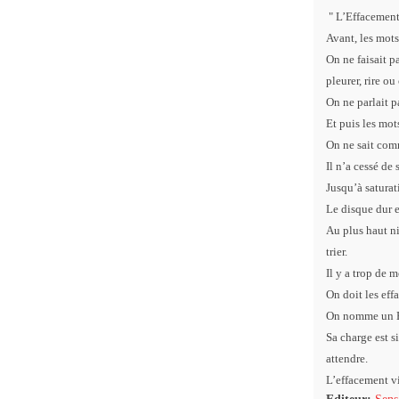
"
L’Effacement
Avant, les mots
On ne faisait pa
pleurer, rire ou
On ne parlait p
Et puis les mots
On ne sait com
Il n’a cessé de s
Jusqu’à saturat
Le disque dur e
Au plus haut ni
trier.
Il y a trop de 
On doit les effa
On nomme un E
Sa charge est s
attendre.
L’effacement vi