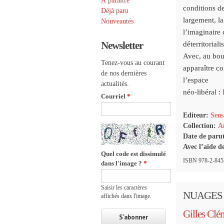
À paraître
conditions de
Déjà paru
largement,
l
Nouveautés
l’imaginaire 
Newsletter
déterritoriali
Avec, au bou
Tenez-vous au courant
apparaître co
de nos dernières
l’espace
actualités.
néo-libéral :
Courriel
*
Editeur:
Sens
Collection:
Ar
Date de paru
Avec l’aide d
Quel code est dissimulé
ISBN 978-2-84534
dans l'image ?
*
Saisir les caractères
NUAGES
affichés dans l'image.
Gilles Clé