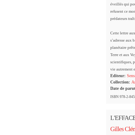
éveillés qui p
refusent ce mon
prédateurs traî
Cette lettre au
s’adresse aux b
planétaire prêt
Terre et aux Vo
scientifiques, 
vie autrement 
Editeur:
Sens
Collection:
Ar
Date de paru
ISBN 978-2-8453
L'EFFAC
Gilles Clé