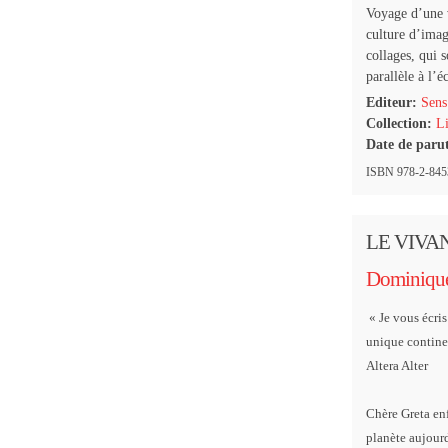
Voyage d’une v
culture d’imag
collages, qui s
parallèle à l’é
Editeur:
Sens
Collection:
Li
Date de paru
ISBN 978-2-84534
LE VIVA
Dominique
« Je vous écri
unique contine
Altera Alter
Chère Greta enf
planète aujourd