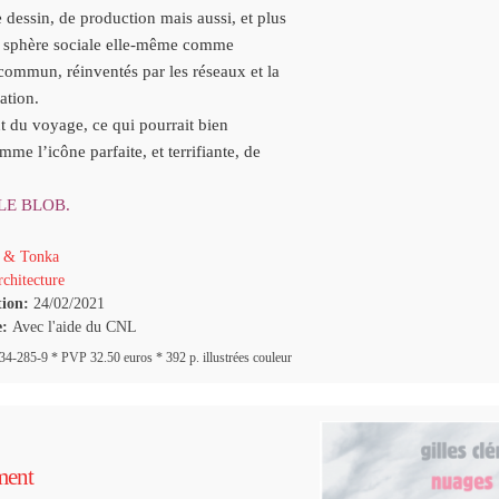
 dessin, de production mais aussi, et plus
a sphère sociale elle-même
comme
commun, réinventés par les réseaux et la
sation.
t du voyage, ce qui pourrait bien
mme l’icône parfaite, et terrifiante,
de
LE BLOB.
 & Tonka
chitecture
tion:
24/02/2021
e:
Avec l'aide du CNL
-285-9 * PVP 32.50 euros * 392 p. illustrées couleur
ment