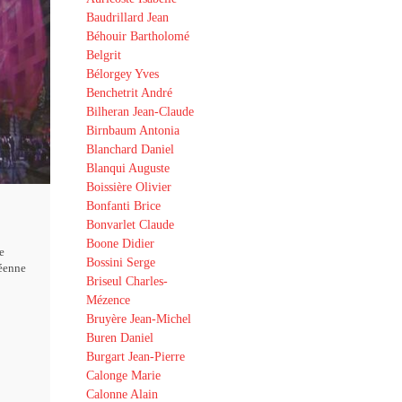
Baudrillard Jean
Béhouir Bartholomé
Belgrit
Bélorgey Yves
Benchetrit André
Bilheran Jean-Claude
Birnbaum Antonia
Blanchard Daniel
Blanqui Auguste
Boissière Olivier
Bonfanti Brice
Bonvarlet Claude
Boone Didier
e
Bossini Serge
éenne
Briseul Charles-
Mézence
Bruyère Jean-Michel
Buren Daniel
Burgart Jean-Pierre
Calonge Marie
Calonne Alain