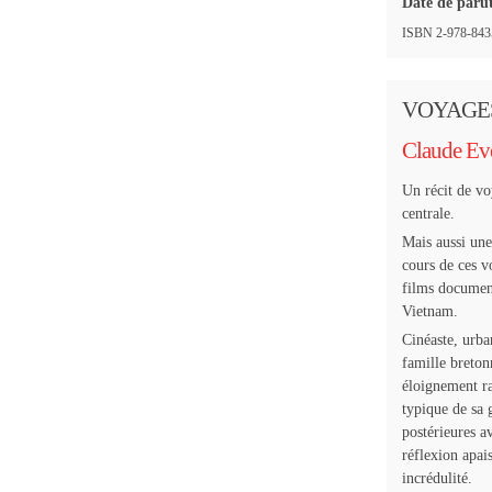
Date de paru
ISBN 2-978-8435
VOYAGE
Claude Ev
Un récit de v
centrale.
Mais aussi une
cours de ces vo
films document
Vietnam.
Cinéaste, urba
famille breton
éloignement ra
typique de sa 
postérieures a
réflexion apai
incrédulité.