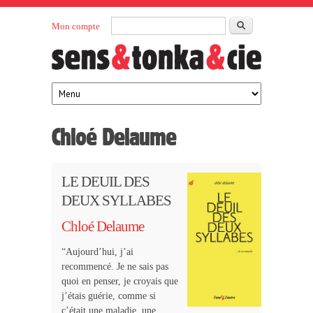
Aller au contenu principal
Rechercher
Mon compte
Sens et
maison
d’édition
Tonka
française
éditeurs
Chloé Delaume
LE DEUIL DES
DEUX SYLLABES
Chloé Delaume
“Aujourd’hui, j’ai
recommencé. Je ne sais pas
quoi en penser, je croyais que
j’étais guérie, comme si
c’était une maladie, une