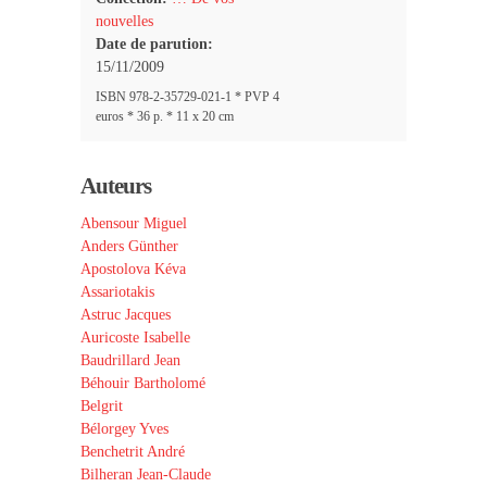
nouvelles
Date de parution:
15/11/2009
ISBN 978-2-35729-021-1 * PVP 4
euros * 36 p. * 11 x 20 cm
Auteurs
Abensour Miguel
Anders Günther
Apostolova Kéva
Assariotakis
Astruc Jacques
Auricoste Isabelle
Baudrillard Jean
Béhouir Bartholomé
Belgrit
Bélorgey Yves
Benchetrit André
Bilheran Jean-Claude