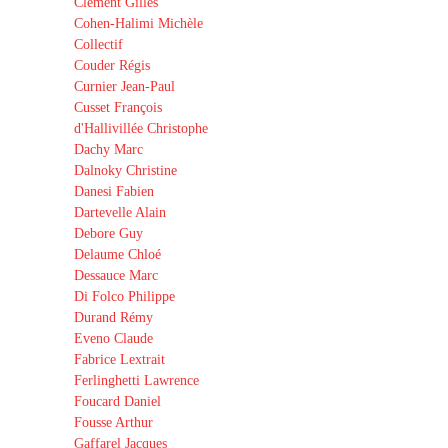
Clément Gilles
Cohen-Halimi Michèle
Collectif
Couder Régis
Curnier Jean-Paul
Cusset François
d'Hallivillée Christophe
Dachy Marc
Dalnoky Christine
Danesi Fabien
Dartevelle Alain
Debore Guy
Delaume Chloé
Dessauce Marc
Di Folco Philippe
Durand Rémy
Eveno Claude
Fabrice Lextrait
Ferlinghetti Lawrence
Foucard Daniel
Fousse Arthur
Gaffarel Jacques