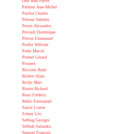
Otte Jean-Pierre
Palmier Jean-Michel
Paolini Charles
Pelosse Valentin
Peretz Alexandra
Perrault Dominique
Pierrat Emmanuel
Piollet Wilfride
Poëte Marcel
Prémel Gérard
Prismes
Ricciotti Rudy
Richert Alain
Richir Marc
Rossin Richard
Roux Frédéric
Rubio Emmanuel
Sartor Louise
Scheer Léo
Sebbag Georges
Sebbah Salanskis
Séguret François