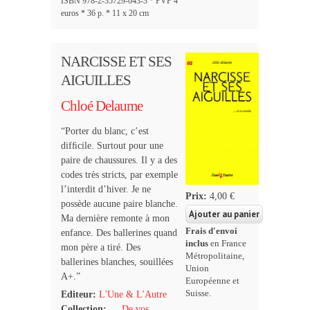
ISBN 978-2-35729-043-3 * PVP 4
euros * 36 p. * 11 x 20 cm
NARCISSE ET SES
AIGUILLES
Chloé Delaume
“Porter du blanc, c’est
difﬁcile. Surtout pour une
paire de chaussures. Il y a des
codes très stricts, par exemple
l’interdit d’hiver. Je ne
Prix:
4,00 €
possède aucune paire blanche.
Ma dernière remonte à mon
Frais d'envoi
enfance. Des ballerines quand
inclus
en France
mon père a tiré. Des
Métropolitaine,
ballerines blanches, souillées
Union
A+.”
Européenne et
Suisse.
Editeur:
L'Une & L'Autre
Collection:
… De vos