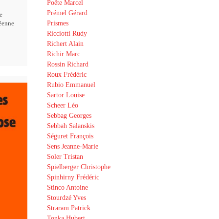
Poëte Marcel
Prémel Gérard
e
Prismes
éenne
Ricciotti Rudy
Richert Alain
Richir Marc
Rossin Richard
Roux Frédéric
Rubio Emmanuel
Sartor Louise
Scheer Léo
Sebbag Georges
Sebbah Salanskis
Séguret François
Sens Jeanne-Marie
Soler Tristan
Spielberger Christophe
Spinhirny Frédéric
Stinco Antoine
Stourdzé Yves
Straram Patrick
Tonka Hubert