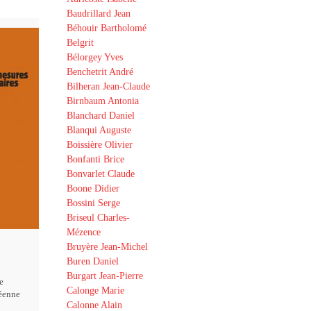
Baudrillard Jean
Béhouir Bartholomé
Belgrit
Bélorgey Yves
Benchetrit André
Bilheran Jean-Claude
Birnbaum Antonia
Blanchard Daniel
Blanqui Auguste
Boissière Olivier
Bonfanti Brice
Bonvarlet Claude
Boone Didier
Bossini Serge
Briseul Charles-
Mézence
Bruyère Jean-Michel
Buren Daniel
Burgart Jean-Pierre
e
Calonge Marie
éenne
Calonne Alain