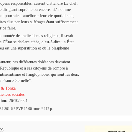
itoyens responsables, cessent d'attendre
L
e chef,
e dirigeant suprême ou encore,
L'
homme
qui pourraient améliorer leur vie quotidienne,
ires élus par leurs suffrages étant suffisamment
 ce faire.
a montée des radicalismes religieux, il serait
 l’État se déclare athée, c’est-à-dire un État
eu est une superstition et où le blasphème
auteur, ces différentes doléances devraient
 République et à ses citoyens de rompre à
antisémitisme et l'anglophobie, qui sont les deux
a France éternelle”.
 & Tonka
iences sociales
tion:
26/10/2021
4-301-6 * PVP 15.00 euros * 112 p.
es