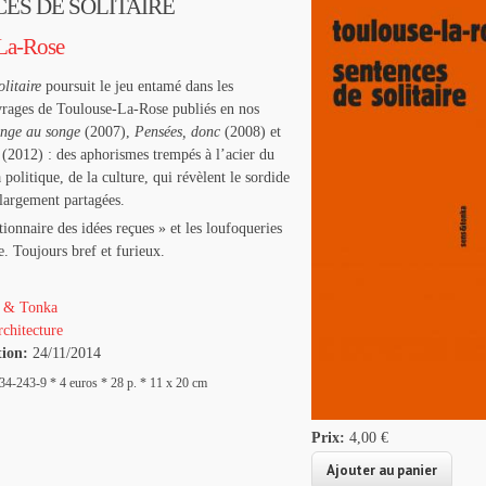
ES DE SOLITAIRE
La-Rose
litaire
poursuit le jeu entamé dans les
vrages de Toulouse-La-Rose publiés en nos
inge au songe
(2007),
Pensées, donc
(2008) et
(2012) : des aphorismes trempés à l’acier du
 politique, de la culture, qui révèlent le sordide
 largement partagées.
tionnaire des idées reçues » et les loufoqueries
. Toujours bref et furieux.
 & Tonka
chitecture
tion:
24/11/2014
4-243-9 * 4 euros * 28 p. * 11 x 20 cm
Prix:
4,00 €