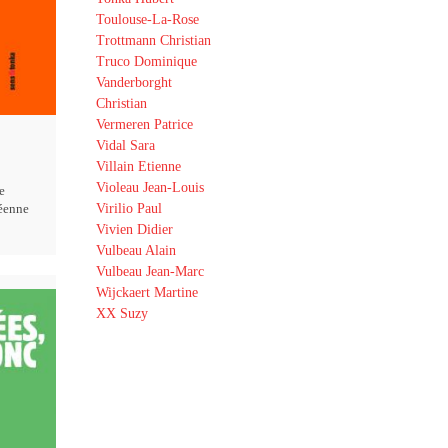
Toulouse-La-Rose
Trottmann Christian
Truco Dominique
Vanderborght
Christian
Vermeren Patrice
Vidal Sara
Villain Etienne
Violeau Jean-Louis
e
Virilio Paul
éenne
Vivien Didier
Vulbeau Alain
Vulbeau Jean-Marc
Wijckaert Martine
XX Suzy