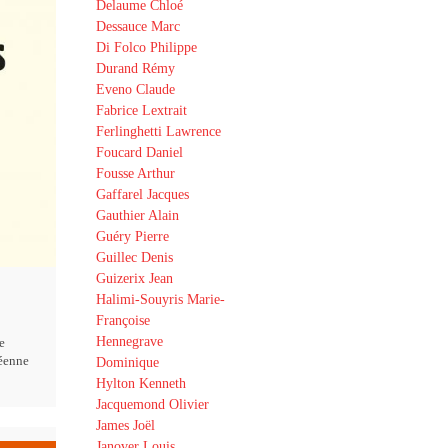
Delaume Chloé
Dessauce Marc
Di Folco Philippe
Durand Rémy
Eveno Claude
Fabrice Lextrait
Ferlinghetti Lawrence
Foucard Daniel
Fousse Arthur
Gaffarel Jacques
Gauthier Alain
Guéry Pierre
Guillec Denis
Guizerix Jean
Halimi-Souyris Marie-
Françoise
Hennegrave
e
éenne
Dominique
Hylton Kenneth
Jacquemond Olivier
James Joël
Janover Louis