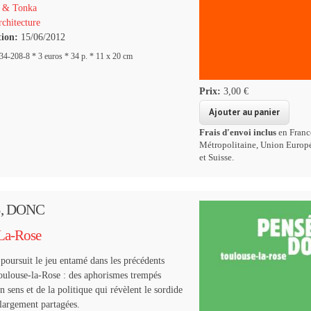
 & Tonka
chitecture
tion:
15/06/2012
4-208-8 * 3 euros * 34 p. * 11 x 20 cm
Prix:
3,00 €
Frais d'envoi inclus
en Franc
Métropolitaine, Union Europ
et Suisse.
, DONC
La-Rose
poursuit le jeu entamé dans les précédents
oulouse-la-Rose : des aphorismes trempés
n sens et de la politique qui révèlent le sordide
 largement partagées.