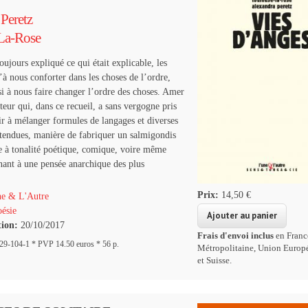
Peretz
La-Rose
oujours expliqué ce qui était explicable, les
’à nous conforter dans les choses de l’ordre,
si à nous faire changer l’ordre des choses. Amer
uteur qui, dans ce recueil, a sans vergogne pris
ir à mélanger formules de langages et diverses
tendues, manière de fabriquer un salmigondis
 à tonalité poétique, comique, voire même
ant à une pensée anarchique des plus
Prix:
14,50 €
e & L'Autre
ésie
tion:
20/10/2017
Frais d'envoi inclus
en Franc
9-104-1 * PVP 14.50 euros * 56 p.
Métropolitaine, Union Europ
et Suisse.