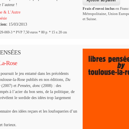
e l’auteur !
Frais d'envoi inclus
en Franc
e & L'Autre
Métropolitaine, Union Europ
ésie
et Suisse.
tion:
15/03/2013
9-069-3 * PVP 7,50 euros * 80 p. * 15 x 20 cm
PENSÉES
La-Rose
poursuit le jeu entamé dans les précédents
ulouse-la-Rose publiés en nos éditions,
Du
e
(2007) et
Pensées, donc
(2008) : des
mpés à l’acier du bon sens, de la politique, de
 révèlent le sordide des idées trop largement
onnaire des idées reçues et les loufoqueries d’un
et furieux.