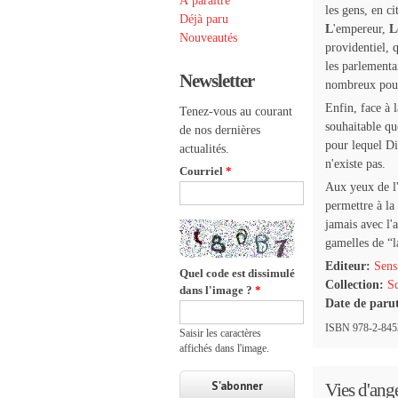
À paraître
les gens, en c
Déjà paru
L
'empereur,
L
Nouveautés
providentiel, 
les parlementa
Newsletter
nombreux pour
Enfin, face à l
Tenez-vous au courant
souhaitable que
de nos dernières
pour lequel Di
actualités.
n'existe pas.
Courriel
*
Aux yeux de l'
permettre à la
jamais avec l'
gamelles de “l
Editeur:
Sens
Quel code est dissimulé
Collection:
Sc
dans l'image ?
*
Date de paru
ISBN 978-2-8453
Saisir les caractères
affichés dans l'image.
Vies d'ang