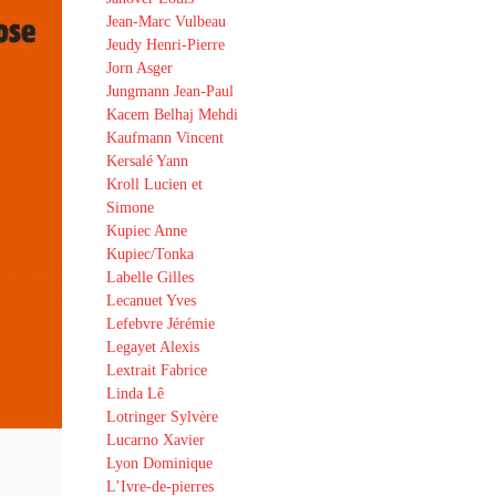
Jean-Marc Vulbeau
Jeudy Henri-Pierre
Jorn Asger
Jungmann Jean-Paul
Kacem Belhaj Mehdi
Kaufmann Vincent
Kersalé Yann
Kroll Lucien et
Simone
Kupiec Anne
Kupiec/Tonka
Labelle Gilles
Lecanuet Yves
Lefebvre Jérémie
Legayet Alexis
Lextrait Fabrice
Linda Lê
Lotringer Sylvère
Lucarno Xavier
Lyon Dominique
L’Ivre-de-pierres