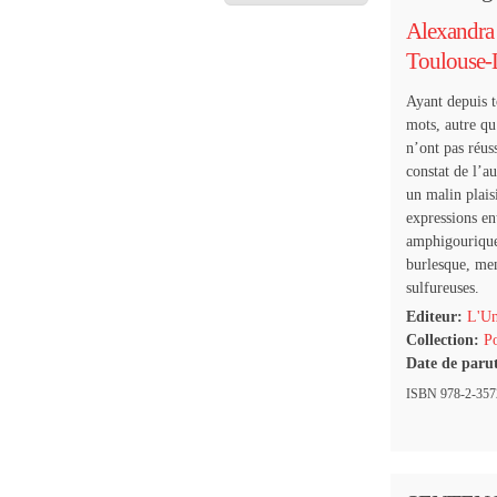
Alexandra 
Toulouse-
Ayant depuis t
mots, autre qu
n’ont pas réus
constat de l’a
un malin plais
expressions en
amphigourique
burlesque, men
sulfureuses.
Editeur:
L'Un
Collection:
Po
Date de paru
ISBN 978-2-3572