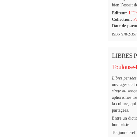
bien l’esprit d
Editeur:
L'Un
Collection:
Po
Date de paru
ISBN 978-2-3572
LIBRES 
Toulouse-
Libres pensées
ouvrages de To
singe au song
aphorismes tre
la culture, qui
partagées.
Entre un dicti
humoriste.
Toujours bref 