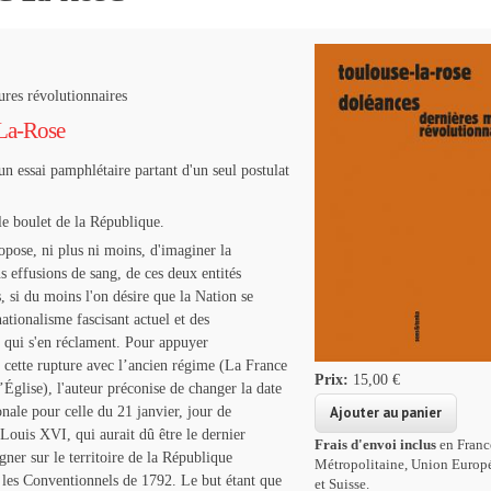
res révolutionnaires
La-Rose
un essai pamphlétaire partant d'un seul postulat
le boulet de la République.
ropose, ni plus ni moins, d'imaginer la
ns effusions de sang, de ces deux entités
s, si du moins l'on désire que la Nation se
tionalisme fascisant actuel et des
” qui s'en réclament. Pour appuyer
 cette rupture avec l’ancien régime (La France
Prix:
15,00 €
l’Église), l'auteur préconise de changer la date
onale pour celle du 21 janvier, jour de
 Louis XVI, qui aurait dû être le dernier
Frais d'envoi inclus
en Franc
ner sur le territoire de la République
Métropolitaine, Union Europ
les Conventionnels de 1792. Le but étant que
et Suisse.