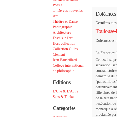
Poésie
… De vos nouvelles
Doléances
Art
Théâtre et Danse
Dernières mesu
Photographie
Toulouse-
Architecture
Essai sur l'art
Doléances est 
Hors collection
:
Collection Gilles
La France est 
Clément
Cet essai se p
Jean Baudrillard
séparation, sa
Collège international
contradictoire
de philosophie
démarque du na
Editions
“patrouillotes
définitivement
L'Une & L'Autre
fille aînée de 
Sens & Tonka
de la fête nati
l'exécution de
Catégories
monarque à rég
proclamée par 