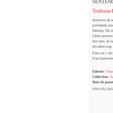
SENTENC
Toulouse-
Sentences de so
précédents ou
éditions,
Du s
Libres pensées
bon sens, de la
des idées trop
Entre un « dic
d’un humoriste
Editeur:
Sens
Collection:
Ar
Date de paru
ISBN 978-2-8453