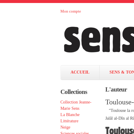
Aller au contenu principal
Mon compte
Sens et
maison
d’édition
Tonka
française
éditeurs
ACCUEIL
SENS & TO
L'auteur
Collections
Toulouse
Collection Jeanne-
Marie Sens
“Toulouse la ro
La Blanche
Jalâl al-Dîn al 
Littérature
Toulous
Neige
Sciences sociales