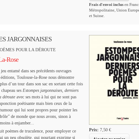
Frais d'envoi inclus
en Franc
Métropolitaine, Union Europ
et Suisse.
ES JARGONNAISES
POÈMES POUR LA DÉROUTE
La-Rose
 jeu entamé dans ses précédents ouvrages
 éditions, Toulouse-la-Rose nous démontre
plus d’un tour dans son sac en sortant cette fois
n chapeau ses
Estompes jargonnaises, derniers
a déroute
avec ses mots à lui qui ne sont pas
ponction poétisante mais bien ceux de la
l’humour qui lui sont propres pour pointer les
drôle” de monde que nous avons, sinon à
moins à enjamber...
Prix:
7,50 €
uit poèmes de truculence, pour employer ce
i un peu obsolète, qui pourtant exprime si