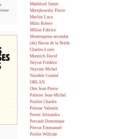
Makhlouf Samir
e
Merejkowsky Pierre
éenne
Merlini Luca
Milin Robert
Millon Fabrice
Montesquieu secondat
(de) Baron de la Brède
Charles-Louis
Munnich David
Neyrat Frédéric
Neyraut Michel
Nuisible Comité
ORLAN
Otte Jean-Pierre
Palmier Jean-Michel
Paolini Charles
Pelosse Valentin
Peretz Alexandra
Perrault Dominique
Pierrat Emmanuel
Piollet Wilfride