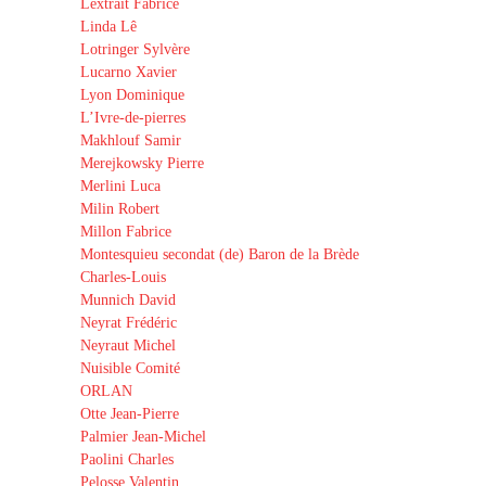
Lextrait Fabrice
Linda Lê
Lotringer Sylvère
Lucarno Xavier
Lyon Dominique
L’Ivre-de-pierres
Makhlouf Samir
Merejkowsky Pierre
Merlini Luca
Milin Robert
Millon Fabrice
Montesquieu secondat (de) Baron de la Brède
Charles-Louis
Munnich David
Neyrat Frédéric
Neyraut Michel
Nuisible Comité
ORLAN
Otte Jean-Pierre
Palmier Jean-Michel
Paolini Charles
Pelosse Valentin