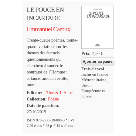
LE POUCE EN
INCARTADE
Emmanuel Caroux
Trente-quatre poèmes, trente-
quatre variations sur les
thèmes des éternels
Prix:
7,50 €
questionnements qui
cherchent à sonder le
Frais d'envoi
pourquoi de l’Homme :
inclus
en France
enfance, amour, révolte,
Métropolitaine,
mort...
Union
Européenne et
Editeur:
L'Une & L'Autre
Suisse.
Collection:
Poésie
Date de parution:
27/10/2015
ISBN 978-2-35729-098-3 * PVP
7,50 euros * 48 p. * 15 x 20 cm