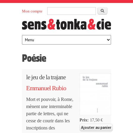
Aller au contenu principal
Rechercher
Mon compte
Sens et
maison
d’édition
Tonka
française
éditeurs
Poésie
le jeu de la trajane
Emmanuel Rubio
Mort et pouvoir, à Rome,
mènent une interminable
partie de lettres, qui ne
Prix:
17,50 €
cesse de courir dans les
inscriptions des