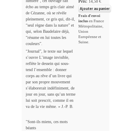
lumière”, cet ouvrage fait
Prix:
14,50 €
écho au temps gris clair aimé
de Cézanne, où se révèle
Frais d'envoi
pleinement, ce gris qui, dit-il,
inclus
en France
“seul règne dans la nature” et
Métropolitaine,
qui, selon Baudelaire déjà,
Union
Européenne et
“résume en lui toutes les
Suisse.
couleurs”.
“Journal”, le texte sur lequel
s’ouvre L’image invisible,
reflète le dessein qui sous-
tend l’ensemble : donner
corps au rêve d’un livre qui
par son propre mouvement
s’élaborerait indéfiniment, de
jour en jour, sans qu’un terme
lui soit prescrit, comme il en
va de la vie même. » J.-P. B.
"Sont-ils miens, ces mots
béants