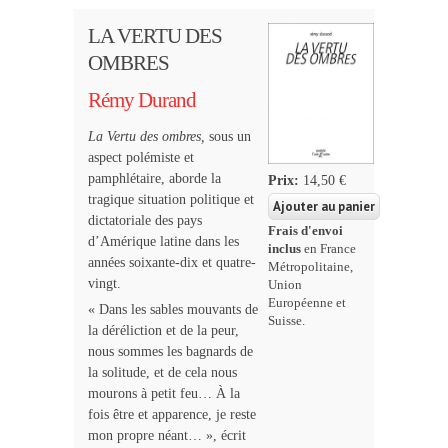
LA VERTU DES
OMBRES
Rémy Durand
La Vertu des ombres,
sous
un
aspect polémiste et
pamphlétaire,
aborde la
Prix:
14,50 €
tragique situation politique et
dictatoriale des pays
Frais d'envoi
d’Amérique latine dans les
inclus
en France
années soixante-dix et quatre-
Métropolitaine,
vingt.
Union
Européenne et
« Dans les sables mouvants de
Suisse.
la déréliction et de la peur,
nous sommes les bagnards de
la solitude, et de cela nous
mourons à petit feu… À la
fois être et apparence, je reste
mon propre néant… », écrit