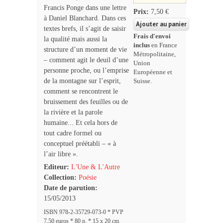
Francis Ponge dans une lettre
Prix:
7,50 €
à Daniel Blanchard. Dans ces
textes brefs, il s’agit de saisir
Frais d'envoi
la qualité mais aussi la
inclus
en France
structure d’un moment de vie
Métropolitaine,
– comment agit le deuil d’une
Union
personne proche, ou l’emprise
Européenne et
de la montagne sur l’esprit,
Suisse.
comment se rencontrent le
bruissement des feuilles ou de
la rivière et la parole
humaine... Et cela hors de
tout cadre formel ou
conceptuel préétabli – « à
l’air libre ».
Editeur:
L'Une & L'Autre
Collection:
Poésie
Date de parution:
15/05/2013
ISBN 978-2-35729-073-0 * PVP
7,50 euros * 80 p. * 15 x 20 cm