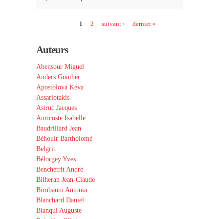
Pages
1
2
suivant ›
dernier »
Auteurs
Abensour Miguel
Anders Günther
Apostolova Kéva
Assariotakis
Astruc Jacques
Auricoste Isabelle
Baudrillard Jean
Béhouir Bartholomé
Belgrit
Bélorgey Yves
Benchetrit André
Bilheran Jean-Claude
Birnbaum Antonia
Blanchard Daniel
Blanqui Auguste