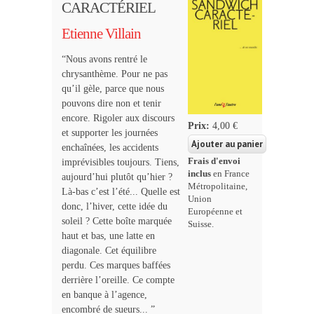
CARACTÉRIEL
Etienne Villain
“Nous avons rentré le
chrysanthème. Pour ne pas
qu’il gèle, parce que nous
pouvons dire non et tenir
encore. Rigoler aux discours
Prix:
4,00 €
et supporter les journées
enchaînées, les accidents
Frais d'envoi
imprévisibles toujours. Tiens,
inclus
en France
aujourd’hui plutôt qu’hier ?
Métropolitaine,
Là-bas c’est l’été... Quelle est
Union
donc, l’hiver, cette idée du
Européenne et
soleil ? Cette boîte marquée
Suisse.
haut et bas, une latte en
diagonale. Cet équilibre
perdu. Ces marques baffées
derrière l’oreille. Ce compte
en banque à l’agence,
encombré de sueurs... ”