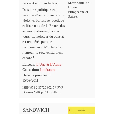
Métropolitaine,
parvient enfin au lecteur.
Union
De satires politiques en
Européenne et
histoires d’amour, une vision
Suisse.
violente, burlesque, poétique
et libératrice de la France des
années quatre-vingt à nos
jours. La noirceur du constat
est tempérée par une
incursion en 2029 : la terre,
l’amour, le sexe existeraient
encore !
Editeur:
L'Une & L'Autre
Collection:
Littérature
Date de parution:
15/09/2011
ISBN 978-2-35729-052-5 * PVP
14 euros * 204 p. * 11 x 20 cm
SANDWICH