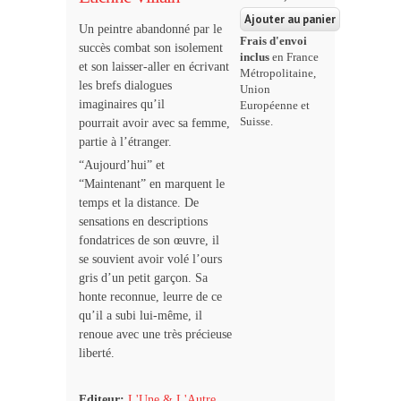
Un peintre abandonné par le
Frais d'envoi
succès combat son isolement
inclus
en France
et son laisser-aller en écrivant
Métropolitaine,
les brefs dialogues
Union
imaginaires qu’il
Européenne et
Suisse.
pourrait avoir avec sa femme,
partie à l’étranger.
“Aujourd’hui” et
“Maintenant” en marquent le
temps et la distance. De
sensations en descriptions
fondatrices de son œuvre, il
se souvient avoir volé l’ours
gris d’un petit garçon. Sa
honte reconnue, leurre de ce
qu’il a subi lui-même, il
renoue avec une très précieuse
liberté.
Editeur:
L'Une & L'Autre