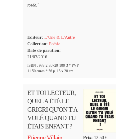
rosée."
Editeur:
L'Une & L'Autre
Collection:
Poésie
Date de parution:
21/03/2016
ISBN : 978-2-35729-100-3 * PVP
11.50 euros * 56 p. 15 x 20 cm
ET TOI LECTEUR,
QUEL A ÉTÉ LE
GRIGRI QU'ON T'A
VOLÉ QUAND TU
ÉTAIS ENFANT ?
Etienne Villain
Prix:
12,50 €