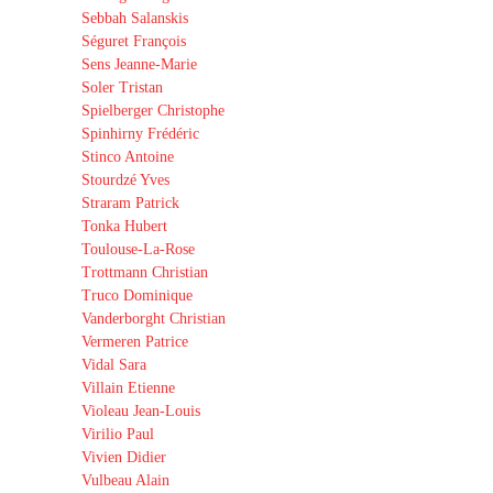
Sebbah Salanskis
Séguret François
Sens Jeanne-Marie
Soler Tristan
Spielberger Christophe
Spinhirny Frédéric
Stinco Antoine
Stourdzé Yves
Straram Patrick
Tonka Hubert
Toulouse-La-Rose
Trottmann Christian
Truco Dominique
Vanderborght Christian
Vermeren Patrice
Vidal Sara
Villain Etienne
Violeau Jean-Louis
Virilio Paul
Vivien Didier
Vulbeau Alain