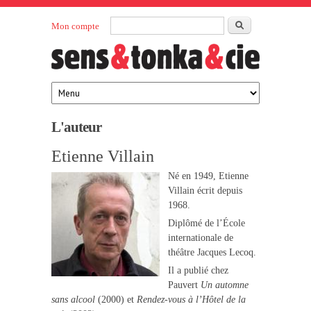
Aller au contenu principal
Rechercher
Mon compte
Sens et
maison
d’édition
Tonka
française
éditeurs
L'auteur
Etienne Villain
Né en 1949, Etienne
Villain écrit depuis
1968.
Diplômé de l’École
internationale de
théâtre Jacques Lecoq.
Il a publié chez
Pauvert
Un automne
sans alcool
(2000) et
Rendez-vous à l’Hôtel de la