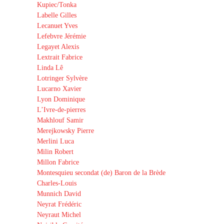
Kupiec/Tonka
Labelle Gilles
Lecanuet Yves
Lefebvre Jérémie
Legayet Alexis
Lextrait Fabrice
Linda Lê
Lotringer Sylvère
Lucarno Xavier
Lyon Dominique
L’Ivre-de-pierres
Makhlouf Samir
Merejkowsky Pierre
Merlini Luca
Milin Robert
Millon Fabrice
Montesquieu secondat (de) Baron de la Brède
Charles-Louis
Munnich David
Neyrat Frédéric
Neyraut Michel