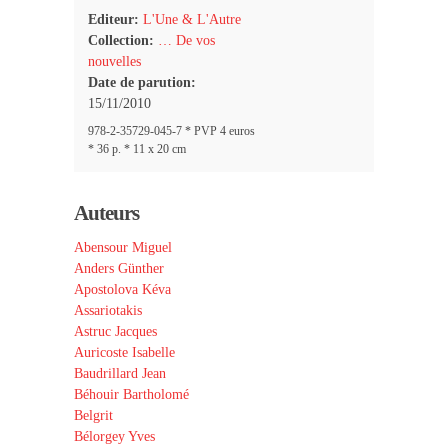
Editeur:
L'Une & L'Autre
Collection:
… De vos
nouvelles
Date de parution:
15/11/2010
978-2-35729-045-7 * PVP 4 euros
* 36 p. * 11 x 20 cm
Auteurs
Abensour Miguel
Anders Günther
Apostolova Kéva
Assariotakis
Astruc Jacques
Auricoste Isabelle
Baudrillard Jean
Béhouir Bartholomé
Belgrit
Bélorgey Yves