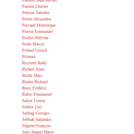
Palmier Jean-Michel
Paolini Charles
Pelosse Valentin
Peretz Alexandra
Perrault Dominique
Pierrat Emmanuel
Piollet Wilfride
Poëte Marcel
Prémel Gérard
Prismes
Ricciotti Rudy
Richert Alain
Richir Marc
Rossin Richard
Roux Frédéric
Rubio Emmanuel
Sartor Louise
Scheer Léo
Sebbag Georges
Sebbah Salanskis
Séguret François
Sens Jeanne-Marie