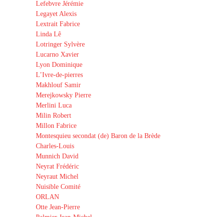
Lefebvre Jérémie
Legayet Alexis
Lextrait Fabrice
Linda Lê
Lotringer Sylvère
Lucarno Xavier
Lyon Dominique
L’Ivre-de-pierres
Makhlouf Samir
Merejkowsky Pierre
Merlini Luca
Milin Robert
Millon Fabrice
Montesquieu secondat (de) Baron de la Brède
Charles-Louis
Munnich David
Neyrat Frédéric
Neyraut Michel
Nuisible Comité
ORLAN
Otte Jean-Pierre