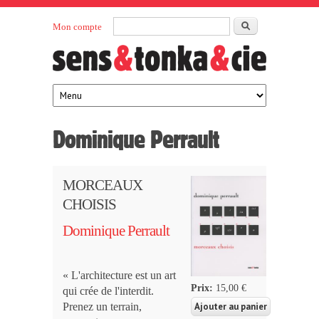
Aller au contenu principal
Rechercher
Mon compte
Sens et
maison
d’édition
Tonka
française
éditeurs
Dominique Perrault
MORCEAUX
CHOISIS
Dominique Perrault
« L'architecture est un art
Prix:
15,00 €
qui crée de l'interdit.
Prenez un terrain,