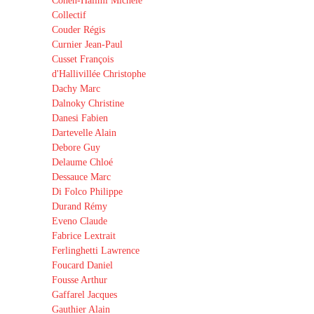
Cohen-Halimi Michèle
Collectif
Couder Régis
Curnier Jean-Paul
Cusset François
d'Hallivillée Christophe
Dachy Marc
Dalnoky Christine
Danesi Fabien
Dartevelle Alain
Debore Guy
Delaume Chloé
Dessauce Marc
Di Folco Philippe
Durand Rémy
Eveno Claude
Fabrice Lextrait
Ferlinghetti Lawrence
Foucard Daniel
Fousse Arthur
Gaffarel Jacques
Gauthier Alain