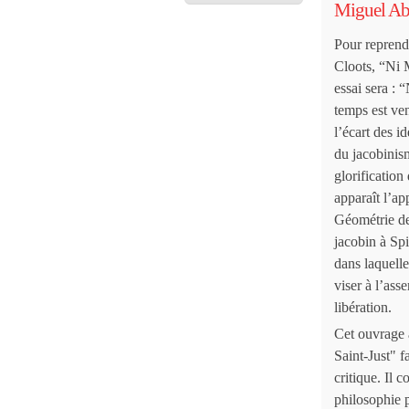
Miguel Ab
Pour reprend
Cloots, “Ni M
essai sera : 
temps est ven
l’écart des id
du jacobinism
glorificatio
apparaît l’a
Géométrie de
jacobin à Sp
dans laquelle 
viser à l’ass
libération.
Cet ouvrage 
Saint-Just" f
critique. Il
c
philosophie p