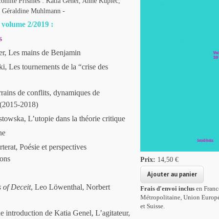
omité Prismes : Katia Genel, Anne Kupiec,
, Géraldine Muhlmann -
volume 2/2019 :
s
er, Les mains de Benjamin
ki, Les tournements de la “crise des
rrains de conflits, dynamiques de
 (2015-2018)
towska, L’utopie dans la théorie critique
ne
terat, Poésie et perspectives
ions
Prix:
14,50 €
 of Deceit
, Leo Löwenthal, Norbert
Frais d'envoi inclus
en Franc
Métropolitaine, Union Europ
et Suisse.
e introduction de Katia Genel, L’agitateur,