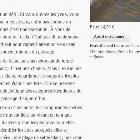
t un défi : Si vous ouvrez les yeux, vous
anc n’existe pas, enfin pas comme on
Prix:
14,50 €
alors c’est une exception. À vous de
contraire. Cela n’était pas dit mais sous-
ffisait pour capter l’attention vers cette
Frais d'envoi inclus
en Franc
Métropolitaine, Union Europ
remment minime du paysage.
et Suisse.
as de blanc au sens nettoyant du terme
lanc). C’est une chance. Mais il existe une
ns clairs, répartis sur les supports les plus
ut en établir une liste. Elle se présente
alphabétique des catégories identitaires du
e paysage d’aujourd’hui.
e ou d’une autre, les composantes inertes
 trouvent liées au vivant en tant que
il arrive qu’on les perçoive pour elles-
entifier les êtres auxquels elles se
ciées : une plage de sable blanc, une cime