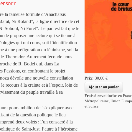
ensour
re la fameuse formule d’Anacharsis
arat, Ni Roland”, la ligne directrice de cet
“Ni Soboul, Ni Furet”. Le pari est fait que le
u de proposer une lecture qui se tienne à
éologies qui ont cours, soit l’identification
e à une préfiguration du léninisme, soit la
n de Thermidor. Autrement féconde nous
pproche de R. Bodei qui, dans La
s Passions, en confrontant le projet
inoza dévoile une nouvelle constellation
Prix:
30,00 €
le recours à la crainte et à l’espoir, loin de
ervissement du peuple travaille à
sa
Frais d'envoi inclus
en Franc
Métropolitaine, Union Europ
et Suisse.
aura pour ambition de "s'expliquer avec
aisant de la question politique le lieu
omprend deux volets
: l’un consacré à la
olitique de Saint-Just, l’autre à l’héroïsme