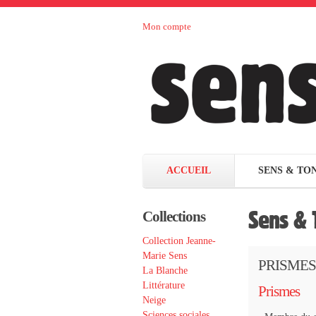
Aller au contenu principal
Mon compte
Sens et
maison
d’édition
Tonka
française
éditeurs
ACCUEIL
SENS & TO
Sens & 
Collections
Collection Jeanne-
Marie Sens
PRISMES T
La Blanche
Littérature
Prismes
Neige
Sciences sociales