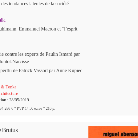
 des tendances latentes de la société
lia
uhlmann, Emmanuel Macron et “l’esprit
”
e contre les experts de Paulin Ismard par
outot-Narcisse
erflu de Patrick Vassort par Anne Kupiec
 & Tonka
chitecture
tion:
28/05/2019
4-286-6 * PVP 14.50 euros * 216 p.
 Brutus