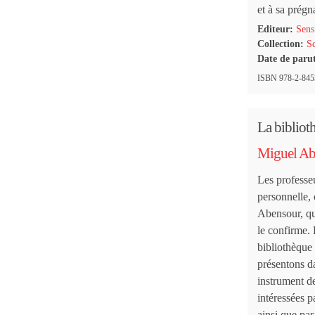
et à sa prégn
Editeur:
Sens
Collection:
Sc
Date de paru
ISBN 978-2-8453
La biblio
Miguel Ab
Les professe
personnelle,
Abensour, qui
le confirme. 
bibliothèque 
présentons da
instrument de
intéressées p
ainsi que par 