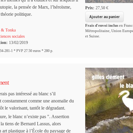
 l’utopie, la pensée de Marx, l’héroïsme,
Prix:
27,50 €
 théorie politique.
Frais d'envoi inclus
en Franc
 & Tonka
Métropolitaine, Union Europ
et Suisse.
iences sociales
tion:
13/02/2019
4-281-1 * PVP 27.50 euros * 280 p.
ment
rais pas intéressé au blanc s’il
ait constamment comme une anomalie du
ôt le valorisant, tantôt le dégradant.
ure, le blanc n’existe pas ". Assertion
 la tiens de Bernard Lassus, alors
 art plastique à l’École du paysage de