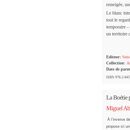
enneigée, une
Le blanc int
tout le regar
temporaire – l
un territoire
Editeur:
Sens
Collection:
Ar
Date de paru
ISBN 978-2-8453
La Boétie p
Miguel Ab
À l’inverse d
propose ici un