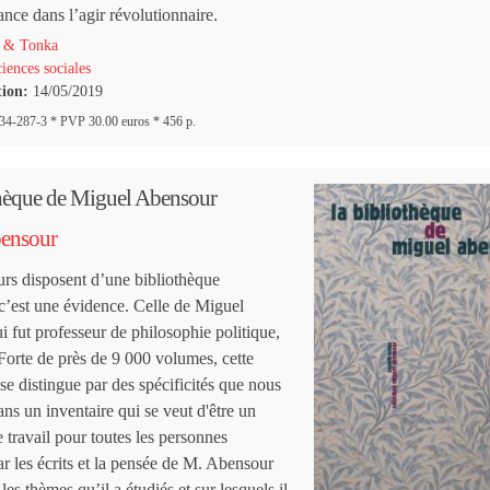
ance dans l’agir révolutionnaire.
 & Tonka
iences sociales
tion:
14/05/2019
4-287-3 * PVP 30.00 euros * 456 p.
thèque de Miguel Abensour
ensour
urs disposent d’une bibliothèque
 c’est une évidence. Celle de Miguel
 fut professeur de philosophie politique,
Forte de près de 9 000 volumes, cette
se distingue par des spécificités que nous
ns un inventaire qui se veut d'être un
 travail pour toutes les personnes
ar les écrits et la pensée de M. Abensour
les thèmes qu’il a étudiés et sur lesquels il