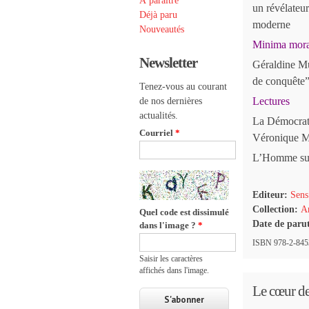
À paraître
un révélateur
Déjà paru
moderne
Nouveautés
Minima mora
Newsletter
Géraldine M
de conquête
Tenez-vous au courant
Lectures
de nos dernières
actualités.
La Démocrati
Courriel
*
Véronique M
L’Homme sup
Editeur:
Sens
Collection:
Ar
Quel code est dissimulé
Date de paru
dans l'image ?
*
ISBN 978-2-8453
Saisir les caractères
affichés dans l'image.
Le cœur de