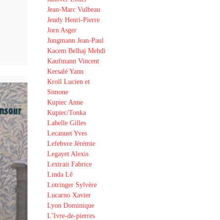
Jean-Marc Vulbeau
Jeudy Henri-Pierre
Jorn Asger
Jungmann Jean-Paul
Kacem Belhaj Mehdi
Kaufmann Vincent
Kersalé Yann
Kroll Lucien et
Simone
Kupiec Anne
Kupiec/Tonka
Labelle Gilles
Lecanuet Yves
Lefebvre Jérémie
Legayet Alexis
Lextrait Fabrice
Linda Lê
Lotringer Sylvère
Lucarno Xavier
Lyon Dominique
L’Ivre-de-pierres