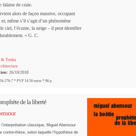
 falaise de craie.
ervient alors de façon massive, occupant
d et, même s’il s’agit d’un phénomène
e ciel, l’écume, la neige – il peut identifier
 durablement. » G. C.
 & Tonka
chitecture
tion:
26/10/2018
4-276-7 * PVP 14.50 euros * 96 p.
rophète de la liberté
ensour
e l’interprétation classique, Miguel Abensour
e contre-thèse, selon laquelle l’hypothèse de