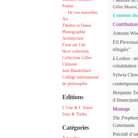
- Membre du c
Poésie
Gilles Moutot
… De vos nouvelles
Contenu du 
Art
Contribution
Théâtre et Danse
Photographie
Antonin Wis
Architecture
Efi Plexousa
Essai sur l'art
réfugiés”
Hors collection
Collection Gilles
à Lesbos : te
Clément
cohabitation
Jean Baudrillard
Sylwia Chros
Collège international
contemporai
de philosophie
Benjamin Tor
Editions
d’émancipat
L'Une & L'Autre
Montage
Sens & Tonka
The Prophets
Gutermann
Catégories
Précédé d’un