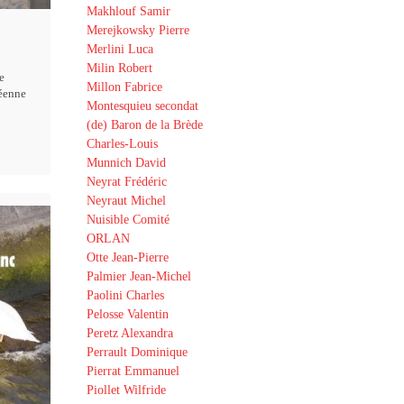
Makhlouf Samir
Merejkowsky Pierre
Merlini Luca
Milin Robert
e
Millon Fabrice
éenne
Montesquieu secondat
(de) Baron de la Brède
Charles-Louis
Munnich David
Neyrat Frédéric
Neyraut Michel
Nuisible Comité
ORLAN
Otte Jean-Pierre
Palmier Jean-Michel
Paolini Charles
Pelosse Valentin
Peretz Alexandra
Perrault Dominique
Pierrat Emmanuel
Piollet Wilfride