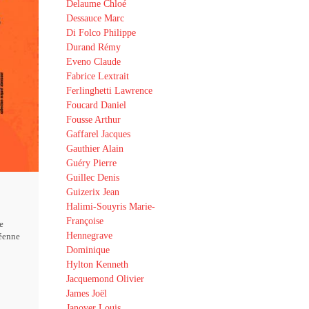
Delaume Chloé
Dessauce Marc
Di Folco Philippe
Durand Rémy
Eveno Claude
Fabrice Lextrait
Ferlinghetti Lawrence
Foucard Daniel
Fousse Arthur
Gaffarel Jacques
Gauthier Alain
Guéry Pierre
Guillec Denis
Guizerix Jean
Halimi-Souyris Marie-
Françoise
e
Hennegrave
éenne
Dominique
Hylton Kenneth
Jacquemond Olivier
James Joël
Janover Louis