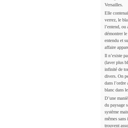
Versailles.
Elle contenai
verrez, le bl
l’entend, ou 
démontrer le 
entendu et su
affaire appa
Il n’existe p
(laver plus b
infinité de to
divers. On pe
dans l’ordre 
blanc dans l
D’une manièr
du paysage se
système mais 
mêmes sans id
trouvent asso