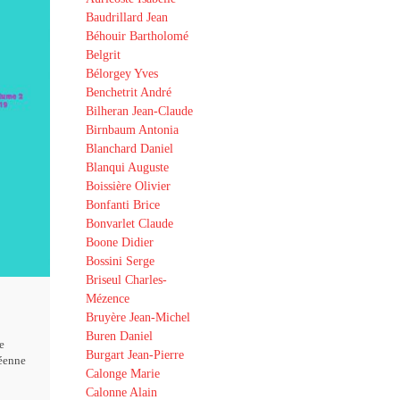
Baudrillard Jean
Béhouir Bartholomé
Belgrit
Bélorgey Yves
Benchetrit André
Bilheran Jean-Claude
Birnbaum Antonia
Blanchard Daniel
Blanqui Auguste
Boissière Olivier
Bonfanti Brice
Bonvarlet Claude
Boone Didier
Bossini Serge
Briseul Charles-
Mézence
Bruyère Jean-Michel
Buren Daniel
e
Burgart Jean-Pierre
éenne
Calonge Marie
Calonne Alain