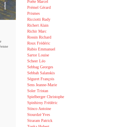
Poëte Marcel
Prémel Gérard
Prismes
Ricciotti Rudy
Richert Alain
Richir Marc
Rossin Richard
e
Roux Frédéric
éenne
Rubio Emmanuel
Sartor Louise
Scheer Léo
Sebbag Georges
Sebbah Salanskis
Séguret François
Sens Jeanne-Marie
Soler Tristan
Spielberger Christophe
Spinhirny Frédéric
Stinco Antoine
Stourdzé Yves
Straram Patrick
Tonka Hubert