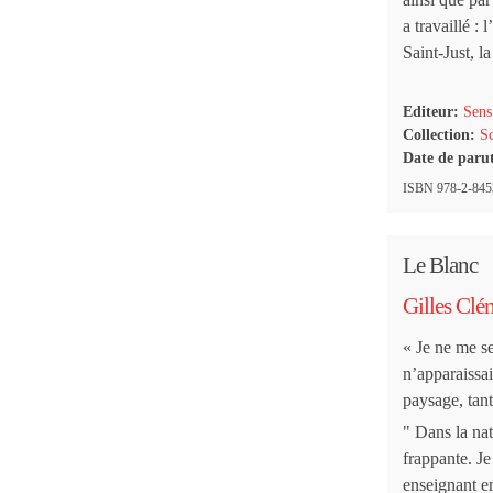
a travaillé :
Saint-Just, la
Editeur:
Sens
Collection:
Sc
Date de paru
ISBN 978-2-8453
Le Blanc
Gilles Clé
« Je ne me se
n’apparaiss
paysage, tant
" Dans la nat
frappante. Je
enseignant en