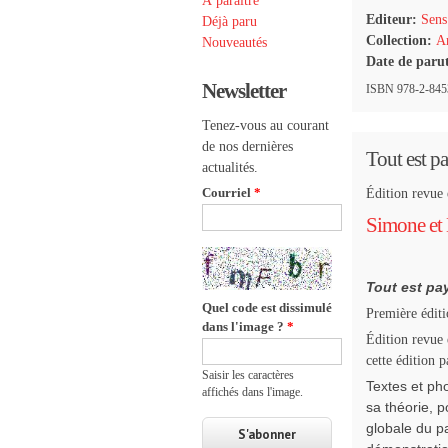
À paraître
Editeur:
Sens
Déjà paru
Collection:
Ar
Nouveautés
Date de paru
Newsletter
ISBN 978-2-8453
Tenez-vous au courant
de nos dernières
Tout est p
actualités.
Courriel
*
Édition revue
Simone et 
Tout est pa
Quel code est dissimulé
Première édit
dans l'image ?
*
Édition revue
cette édition 
Saisir les caractères
Textes et pho
affichés dans l'image.
sa théorie, 
globale du p