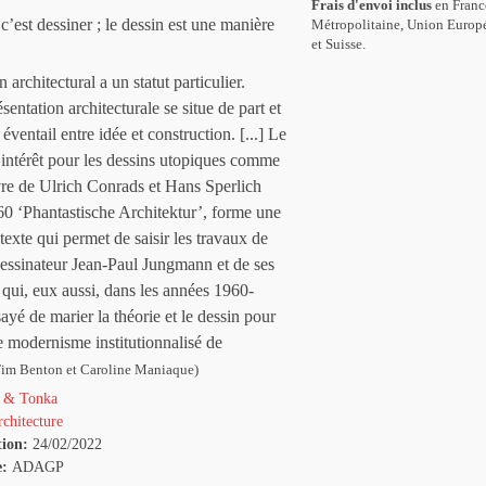
Frais d'envoi inclus
en Franc
’est dessiner ; le dessin est une manière
Métropolitaine, Union Europ
et Suisse.
 architectural a un statut particulier.
entation architecturale se situe de part et
éventail entre idée et construction. [...] Le
intérêt pour les dessins utopiques comme
livre de Ulrich Conrads et Hans Sperlich
60 ‘Phantastische Architektur’, forme une
texte qui permet de saisir les travaux de
-dessinateur Jean-Paul Jungmann et de ses
ui, eux aussi, dans les années 1960-
ayé de marier la théorie et le dessin pour
le modernisme institutionnalisé de
im Benton et Caroline Maniaque)
 & Tonka
chitecture
tion:
24/02/2022
e:
ADAGP