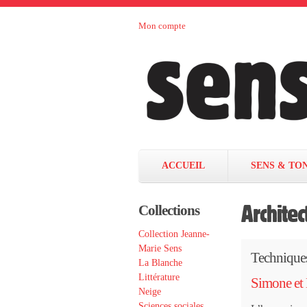
Aller au contenu principal
Mon compte
Sens et
maison
d’édition
Tonka
française
éditeurs
ACCUEIL
SENS & TO
Architec
Collections
Collection Jeanne-
Marie Sens
Technique
La Blanche
Littérature
Simone et 
Neige
Sciences sociales