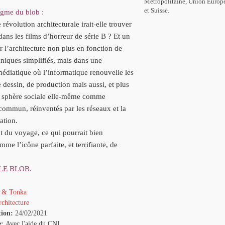
Métropolitaine, Union Europ
et Suisse.
igme du blob :
révolution architecturale irait-elle trouver
dans les films d’horreur
de série B ? Et un
r l’architecture non plus en fonction de
niques simplifiés,
mais dans une
médiatique où l’informatique renouvelle les
 dessin, de production mais aussi, et plus
a sphère sociale elle-même
comme
commun, réinventés par les réseaux et la
sation.
t du voyage, ce qui pourrait bien
mme l’icône parfaite, et terrifiante,
de
LE BLOB.
 & Tonka
chitecture
tion:
24/02/2021
e:
Avec l'aide du CNL