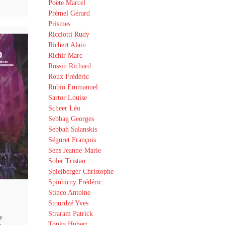
Poëte Marcel
Prémel Gérard
Prismes
Ricciotti Rudy
Richert Alain
Richir Marc
Rossin Richard
Roux Frédéric
Rubio Emmanuel
Sartor Louise
Scheer Léo
Sebbag Georges
Sebbah Salanskis
Séguret François
Sens Jeanne-Marie
Soler Tristan
Spielberger Christophe
Spinhirny Frédéric
Stinco Antoine
Stourdzé Yves
Straram Patrick
e
Tonka Hubert