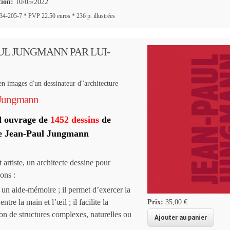
tion:
10/05/2022
-205-7 * PVP 22.50 euros * 236 p. illustrées
UL JUNGMANN PAR LUI-
 images d'un dessinateur d''architecture
 Jungmann
l ouvrage de
1452 dessins
de
cte Jean-Paul Jungmann
artiste, un architecte dessine pour
sons :
 un aide-mémoire ; il permet d’exercer la
ntre la main et l’œil ; il facilite la
Prix:
35,00 €
n de structures complexes, naturelles ou