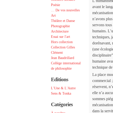
L’humanisme e
Poésie
avant le lang
… De vos nouvelles
mécanisation
Art
n’avons plus
Théâtre et Danse
servons tous 
Photographie
humains. L’u
Architecture
Essai sur l'art
techniques, j
Hors collection
dorénavant, 
Collection Gilles
(une écologi
Clément
disciplinair
Jean Baudrillard
humaine avant
Collège international
technique de 
de philosophie
La place mod
Editions
commercial ; 
réservent, n’
L'Une & L'Autre
elle n’a auc
Sens & Tonka
sommes piégé
Catégories
mécanisation
dans la servi