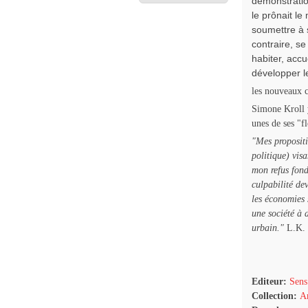
démonstration
le prônait l
soumettre à 
contraire, se
habiter, accue
développer l
les nouveaux c
Simone Kroll y
unes de ses "f
"Mes propositi
politique) vis
mon refus fond
culpabilité dev
les économies 
une société à 
urbain."
L.K.
Editeur:
Sens
Collection:
Ar