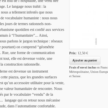
st issu de l’hospitalité, une vertu née
age. Le langage nous trahit : la
 nous a tellement infestés que nous
 de vocabulaire humaniste : nous nous
les jours de termes rationnels non-
rbanisme quotidien est confié aux services
amais à “l’humanitaire”... Ainsi,
nous parlons le jargon technique : réseaux
e pourtant) on comprend “géométrie
e”. Rue, une forme de communication
Prix:
12,50 €
 tout, elle est devenue voirie, une
la construction rationnelle.
Frais d'envoi inclus
en Franc
erne est devenue un instrument
Métropolitaine, Union Europ
et Suisse.
cette piazza, que les grandes surfaces
est qu’un accessoire utilitaire pour la vente,
une valeur humanitaire de rencontre. Nous
s par le vocabulaire “vendu” de la
... langage qui en retour nous mécanise
tude, dans l’automatisme confortable.