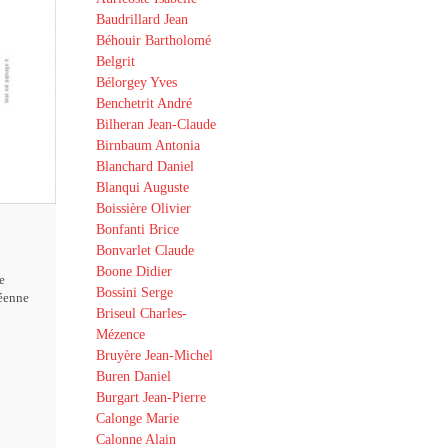
Baudrillard Jean
Béhouir Bartholomé
Belgrit
Bélorgey Yves
Benchetrit André
Bilheran Jean-Claude
Birnbaum Antonia
Blanchard Daniel
Blanqui Auguste
Boissière Olivier
Bonfanti Brice
Bonvarlet Claude
Boone Didier
e
Bossini Serge
éenne
Briseul Charles-
Mézence
Bruyère Jean-Michel
Buren Daniel
Burgart Jean-Pierre
Calonge Marie
Calonne Alain