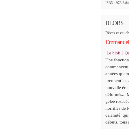
ISBN : 978-2-845
BLOBS
Rêves et cauch
Emmanuel
Le blob ? Qu
Une fonction 
commencent à 
années quatre
prennent les 
nouvelle ère
déformés... M
gelée rosacée
horrifiés de 
calamité, qui
débuts, tous 