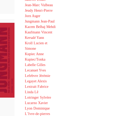
Jean-Marc Vulbeau
Jeudy Henri-Pierre
Jorn Asger
Jungmann Jean-Paul
Kacem Belhaj Mehdi
Kaufmann Vincent
Kersalé Yann
Kroll Lucien et
Simone
Kupiec Anne
Kupiec/Tonka
Labelle Gilles
Lecanuet Yves
Lefebvre Jérémie
Legayet Alexis
Lextrait Fabrice
Linda Lê
Lotringer Sylvère
Lucarno Xavier
Lyon Dominique
L’Ivre-de-pierres