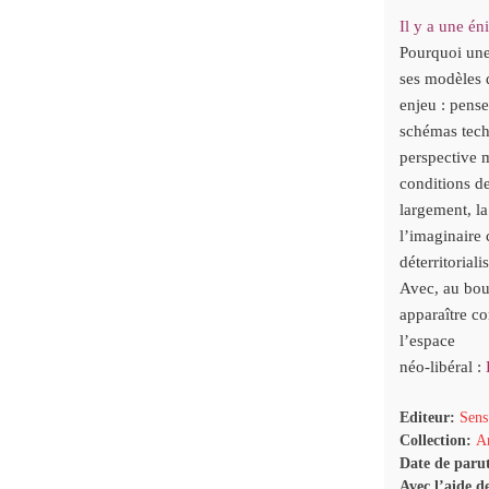
Il y a une én
Pourquoi une 
s
es m
odèles 
enjeu : pense
schémas tech
perspective 
conditions de
largement,
l
l’imaginaire 
déterritoriali
Avec, au bou
apparaître co
l’espace
néo-libéral :
Editeur:
Sens
Collection:
Ar
Date de paru
Avec l’aide d