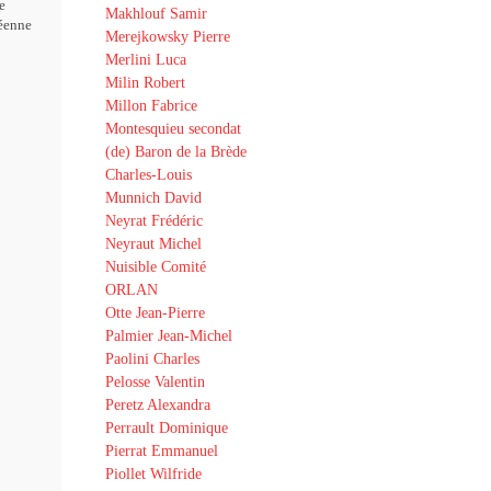
e
Makhlouf Samir
éenne
Merejkowsky Pierre
Merlini Luca
Milin Robert
Millon Fabrice
Montesquieu secondat
(de) Baron de la Brède
Charles-Louis
Munnich David
Neyrat Frédéric
Neyraut Michel
Nuisible Comité
ORLAN
Otte Jean-Pierre
Palmier Jean-Michel
Paolini Charles
Pelosse Valentin
Peretz Alexandra
Perrault Dominique
Pierrat Emmanuel
Piollet Wilfride