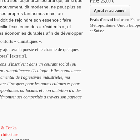
 du seul objet architectural qui, ainsi que
Prix:
25,00 €
e mouvement, dit moderne, ne peut plus se
ses propres fantasmes mais, au
Frais d'envoi inclus
en Franc
 doit de rejoindre son essence : faire
Métropolitaine, Union Europ
illir l’existence des « résidents », et
et Suisse.
es économies durables aﬁn de développer
onforts « climatiques ».
 ajoutera la poésie et le charme de quelques-
lores"
[
extraits
]
.
ons s'inscrivent dans un courant social (ou
ant tranquillement l'écologie. Elles contiennent
amental de l'agressivité industrielle, ma
ant l'irrespect pour les autres cultures
et pour
spontanées ou locales et mon ambition d'aider
démontrer ses compexités à travers son paysage
 & Tonka
chitecture