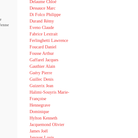
Delaume Chloé
Dessauce Marc
Di Folco Philippe
e
Durand Rémy
éenne
Eveno Claude
Fabrice Lextrait
Ferlinghetti Lawrence
Foucard Daniel
Fousse Arthur
Gaffarel Jacques
Gauthier Alain
Guéry Pierre
Guillec Denis
Guizerix Jean
Halimi-Souyris Marie-
Françoise
Hennegrave
Dominique
Hylton Kenneth
Jacquemond Olivier
James Joël
Janover Louis