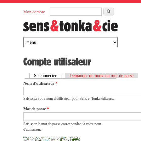
Aller au contenu principal
Rechercher
Mon compte
Sens et
maison
d’édition
Tonka
française
éditeurs
Compte utilisateur
Se connecter
(onglet actif)
Demander un nouveau mot de passe
Onglets principaux
Nom d'utilisateur
*
Saisissez votre nom d'utilisateur pour Sens et Tonka éditeurs.
Mot de passe
*
Saisissez le mot de passe correspondant à votre nom
d'utilisateur.