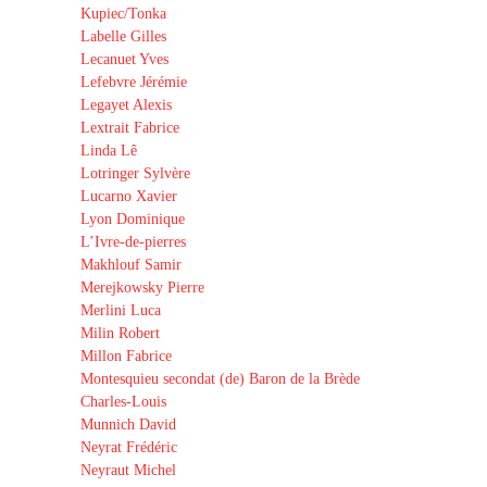
Kupiec/Tonka
Labelle Gilles
Lecanuet Yves
Lefebvre Jérémie
Legayet Alexis
Lextrait Fabrice
Linda Lê
Lotringer Sylvère
Lucarno Xavier
Lyon Dominique
L’Ivre-de-pierres
Makhlouf Samir
Merejkowsky Pierre
Merlini Luca
Milin Robert
Millon Fabrice
Montesquieu secondat (de) Baron de la Brède
Charles-Louis
Munnich David
Neyrat Frédéric
Neyraut Michel