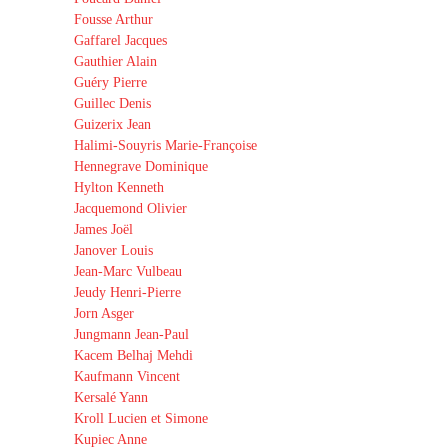
Fousse Arthur
Gaffarel Jacques
Gauthier Alain
Guéry Pierre
Guillec Denis
Guizerix Jean
Halimi-Souyris Marie-Françoise
Hennegrave Dominique
Hylton Kenneth
Jacquemond Olivier
James Joël
Janover Louis
Jean-Marc Vulbeau
Jeudy Henri-Pierre
Jorn Asger
Jungmann Jean-Paul
Kacem Belhaj Mehdi
Kaufmann Vincent
Kersalé Yann
Kroll Lucien et Simone
Kupiec Anne