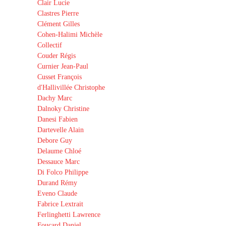
Clair Lucie
Clastres Pierre
Clément Gilles
Cohen-Halimi Michèle
Collectif
Couder Régis
Curnier Jean-Paul
Cusset François
d'Hallivillée Christophe
Dachy Marc
Dalnoky Christine
Danesi Fabien
Dartevelle Alain
Debore Guy
Delaume Chloé
Dessauce Marc
Di Folco Philippe
Durand Rémy
Eveno Claude
Fabrice Lextrait
Ferlinghetti Lawrence
Foucard Daniel