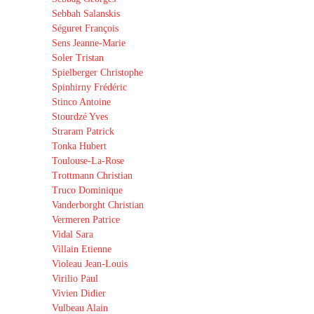
Sebbah Salanskis
Séguret François
Sens Jeanne-Marie
Soler Tristan
Spielberger Christophe
Spinhirny Frédéric
Stinco Antoine
Stourdzé Yves
Straram Patrick
Tonka Hubert
Toulouse-La-Rose
Trottmann Christian
Truco Dominique
Vanderborght Christian
Vermeren Patrice
Vidal Sara
Villain Etienne
Violeau Jean-Louis
Virilio Paul
Vivien Didier
Vulbeau Alain