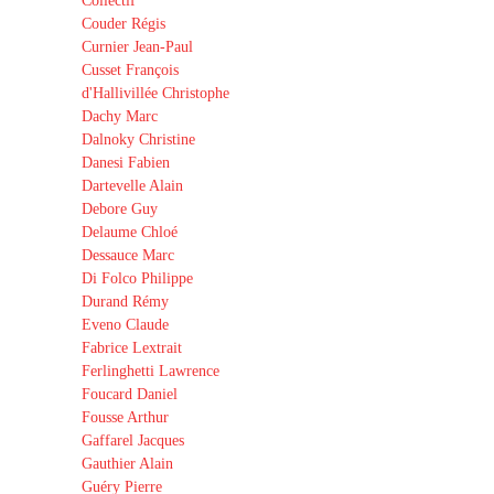
Collectif
Couder Régis
Curnier Jean-Paul
Cusset François
d'Hallivillée Christophe
Dachy Marc
Dalnoky Christine
Danesi Fabien
Dartevelle Alain
Debore Guy
Delaume Chloé
Dessauce Marc
Di Folco Philippe
Durand Rémy
Eveno Claude
Fabrice Lextrait
Ferlinghetti Lawrence
Foucard Daniel
Fousse Arthur
Gaffarel Jacques
Gauthier Alain
Guéry Pierre