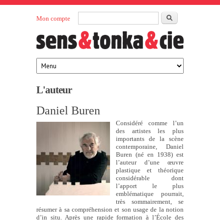
Aller au contenu principal
Rechercher
Mon compte
Sens et
maison
d’édition
Tonka
française
éditeurs
L'auteur
Daniel Buren
Considéré comme l’un
des artistes les plus
importants de la scène
contemporaine, Daniel
Buren (né en 1938) est
l’auteur d’une œuvre
plastique et théorique
considérable dont
l’apport le plus
emblématique pourrait,
très sommairement, se
résumer à sa compréhension et son usage de la notion
d’in situ. Après une rapide formation à l’École des