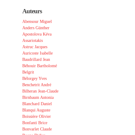
Auteurs
Abensour Miguel
Anders Günther
Apostolova Kéva
Assariotakis
Astruc Jacques
Auricoste Isabelle
Baudrillard Jean
Béhouir Bartholomé
Belgrit
Bélorgey Yves
Benchetrit André
Bilheran Jean-Claude
Birnbaum Antonia
Blanchard Daniel
Blanqui Auguste
Boissière Olivier
Bonfanti Brice
Bonvarlet Claude