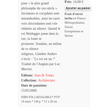
Prix:
14,00 €
pour « le plus grand
philosophe du xxe siècle ».
Sectateurs et coryphées sont
Frais d'envoi
inclus
en France
innombrables, ainsi les rares
Métropolitaine,
voix discordantes sont vite
Union
réduites au silence. Quand le
Européenne et
roi Heidegger passe dans la
Suisse.
rue, la foule se
prosterne. Soudain, au milieu
de ce silence
religieux, Günther Anders
s’écrie : "Le roi est nu !"
Traduit de l'Anglais par Luc
Mercier.
Editeur:
Sens & Tonka
Collection:
Architecture
Date de parution:
15/05/2006
ISBN 978-2-84534-048-0 * PVP
14 euros * 144 p. * 11 x 20 cm