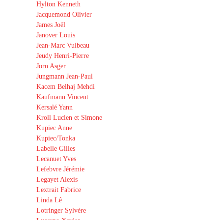
Hylton Kenneth
Jacquemond Olivier
James Joël
Janover Louis
Jean-Marc Vulbeau
Jeudy Henri-Pierre
Jorn Asger
Jungmann Jean-Paul
Kacem Belhaj Mehdi
Kaufmann Vincent
Kersalé Yann
Kroll Lucien et Simone
Kupiec Anne
Kupiec/Tonka
Labelle Gilles
Lecanuet Yves
Lefebvre Jérémie
Legayet Alexis
Lextrait Fabrice
Linda Lê
Lotringer Sylvère