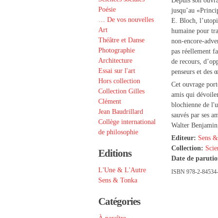
Depuis son ouvra
Poésie
jusqu’au «Princip
… De vos nouvelles
E. Bloch, l’utopi
Art
humaine pour tra
Théâtre et Danse
non-encore-adven
Photographie
pas réellement fa
Architecture
de recours, d’opp
Essai sur l'art
penseurs et des 
Hors collection
Cet ouvrage porte
Collection Gilles
amis qui dévoilen
Clément
blochienne de l'u
Jean Baudrillard
sauvés par ses 
Collège international
Walter Benjamin
de philosophie
Editeur:
Sens &
Collection:
Scie
Editions
Date de paruti
L'Une & L'Autre
ISBN 978-2-84534-
Sens & Tonka
Catégories