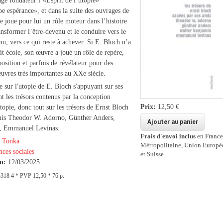
ge fondateur l’«Esprit de l’utopie»
e espérance», et dans la suite des ouvrages de
e joue pour lui un rôle moteur dans l’histoire
nsformer l’être-devenu et le conduire vers le
u, vers ce qui reste à achever. Si E. Bloch n’a
it école, son œuvre a joué un rôle de repère,
osition et parfois de révélateur pour des
œuvres très importantes au XXe siècle.
 sur l'utopie de E. Bloch s'appuyant sur ses
t les trésors contenus par la conception
Prix:
12,50 €
topie, donc tout sur les trésors de Ernst Bloch
amis Theodor W. Adorno, Günther Anders,
, Emmanuel Levinas.
Frais d'envoi inclus
en France
 Tonka
Métropolitaine, Union Europ
nces sociales
et Suisse.
on:
12/03/2025
318 4 * PVP 12,50 * 76 p.