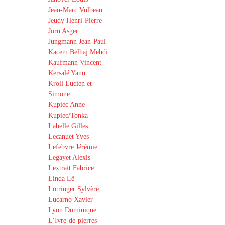
Jean-Marc Vulbeau
Jeudy Henri-Pierre
Jorn Asger
Jungmann Jean-Paul
Kacem Belhaj Mehdi
Kaufmann Vincent
Kersalé Yann
Kroll Lucien et
Simone
Kupiec Anne
Kupiec/Tonka
Labelle Gilles
Lecanuet Yves
Lefebvre Jérémie
Legayet Alexis
Lextrait Fabrice
Linda Lê
Lotringer Sylvère
Lucarno Xavier
Lyon Dominique
L’Ivre-de-pierres