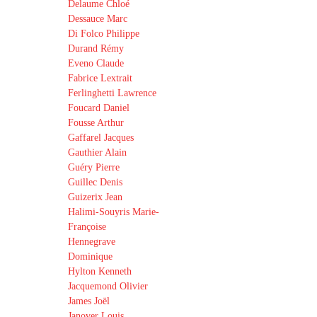
Delaume Chloé
Dessauce Marc
Di Folco Philippe
Durand Rémy
Eveno Claude
Fabrice Lextrait
Ferlinghetti Lawrence
Foucard Daniel
Fousse Arthur
Gaffarel Jacques
Gauthier Alain
Guéry Pierre
Guillec Denis
Guizerix Jean
Halimi-Souyris Marie-
Françoise
Hennegrave
Dominique
Hylton Kenneth
Jacquemond Olivier
James Joël
Janover Louis