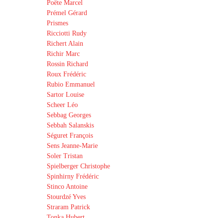
Poëte Marcel
Prémel Gérard
Prismes
Ricciotti Rudy
Richert Alain
Richir Marc
Rossin Richard
Roux Frédéric
Rubio Emmanuel
Sartor Louise
Scheer Léo
Sebbag Georges
Sebbah Salanskis
Séguret François
Sens Jeanne-Marie
Soler Tristan
Spielberger Christophe
Spinhirny Frédéric
Stinco Antoine
Stourdzé Yves
Straram Patrick
Tonka Hubert