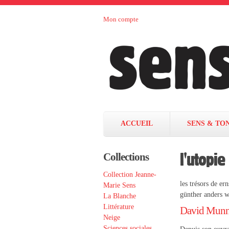
Aller au contenu principal
Mon compte
Sens et
maison
d’édition
Tonka
française
éditeurs
ACCUEIL
SENS & TO
l'utopie
Collections
Collection Jeanne-
les trésors de er
Marie Sens
günther anders 
La Blanche
Littérature
David Munn
Neige
Sciences sociales